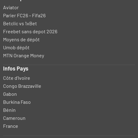
Aviator
Parier FC26 – Fifa26
Betclic vs 1xBet
Freebet sans depot 2026
Moyens de dépôt
Umob dépôt
MTN Orange Money
Infos Pays
Côte d’Ivoire
Congo Brazzaville
Gabon
Burkina Faso
Bénin
Cameroun
France