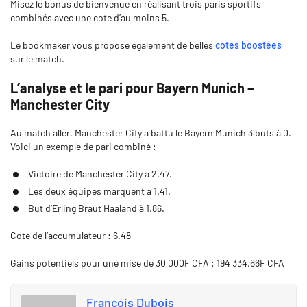
Misez le bonus de bienvenue en réalisant trois paris sportifs
combinés avec une cote d’au moins 5.
Le bookmaker vous propose également de belles
cotes boostées
sur le match.
L’analyse et le pari pour Bayern Munich –
Manchester City
Au match aller, Manchester City a battu le Bayern Munich 3 buts à 0.
Voici un exemple de pari combiné :
Victoire de Manchester City à 2.47.
Les deux équipes marquent à 1.41.
But d’Erling Braut Haaland à 1.86.
Cote de l’accumulateur : 6.48
Gains potentiels pour une mise de 30 000F CFA : 194 334.66F CFA
François Dubois