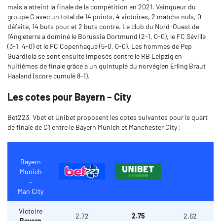
mais a atteint la finale de la compétition en 2021. Vainqueur du
groupe G avec un total de 14 points, 4 victoires, 2 matchs nuls, 0
défaite, 14 buts pour et 2 buts contre. Le club du Nord-Ouest de
l’Angleterre a dominé le Borussia Dortmund (2-1, 0-0), le FC Séville
(3-1, 4-0) et le FC Copenhague (5-0, 0-0). Les hommes de Pep
Guardiola se sont ensuite imposés contre le RB Leipzig en
huitièmes de finale grâce à un quintuplé du norvégien Erling Braut
Haaland (score cumulé 8-1).
Les cotes pour Bayern – City
Bet223, Vbet et Unibet proposent les cotes suivantes pour le quart
de finale de C1 entre le Bayern Munich et Manchester City :
Bayern
Error
Munich
retrieving
–
data!
Man City
Victoire
2.72
2.75
2.62
Bayern