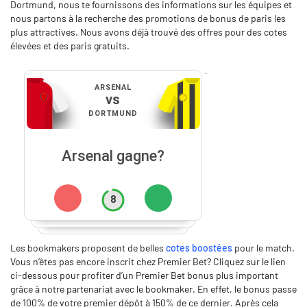
Dortmund, nous te fournissons des informations sur les équipes et
nous partons à la recherche des promotions de bonus de paris les
plus attractives. Nous avons déjà trouvé des offres pour des cotes
élevées et des paris gratuits.
Les bookmakers proposent de belles
cotes boostées
pour le match.
Vous n’êtes pas encore inscrit chez Premier Bet? Cliquez sur le lien
ci-dessous pour profiter d’un Premier Bet bonus plus important
grâce à notre partenariat avec le bookmaker. En effet, le bonus passe
de 100% de votre premier dépôt à 150% de ce dernier. Après cela