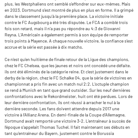
plus, les Westphaliens ont semblé s’effondrer sur eux-mêmes. Mais
en 2023, Dortmund s’est montré de plus en plus en forme. Il a grimpé
dans le classement jusqu’à la première place. La victoire initiale
contre le FC Augsbourg a été très disputée. Le FCA a comblé trois
fois son retard, mais il n’a pas pu répondre au 4:3 de Giovanni
Reyna. L’Américain a également permis à son équipe de remporter
trois points à Mayence. A chaque nouvelle victoire, la confiance s’est
accrue et la série est passée à dix matchs.
Ce n’est qu’en huitième de finale retour de la Ligue des champions,
chez le FC Chelsea, que les jaunes et noirs ont concédé une défaite.
ils ont été éliminés de la catégorie reine. Et c’est justement dans le
derby de la région, chez le FC Schalke 04, que la série de victoires en
championnat a pris fin avec un match nul 2:2. L’octuple champion
se rend à Munich en tant que grand outsider. Sur les neuf dernières
confrontations avec le Rekordmeister, huit ont été perdues. Lors de
leur dernière confrontation, ils ont réussi à arracher le nul à la
dernière seconde. Les fans doivent attendre depuis 2017 une
victoire à l’Allianz Arena. En demi-finale de la Coupe d’Allemagne,
Dortmund avait remporté une victoire 3-2. L’entraîneur à succès de
l’époque s’appelait Thomas Tuchel. Il fait maintenant ses débuts en
tant qu’entraîneur du Bayern, justement contre le Borussia