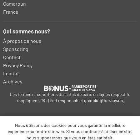
Cameroun
France
Qui sommes nous?
À propos de nous
Sponsoring
Contact
Privacy Policy
Imprint
Archives
Les termes et conditions des sites de paris en lignes respectifs
s'appliquent. 18+ | Pari responsable |
gamblingtherapy.org
Nous utilisons des cookies pour vous garantir la meilleure
bonus-betting.dk
expérience sur notre site web. Si vous continuez à utiliser ce site,
kalyteri-stoiximatiki.gr
bonus-parissportifs-gratuits.com
nous supposerons que vous en êtes satisfait.