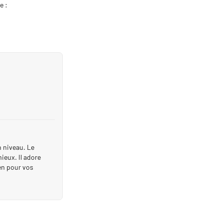
e :
n niveau. Le
ieux. Il adore
ien pour vos