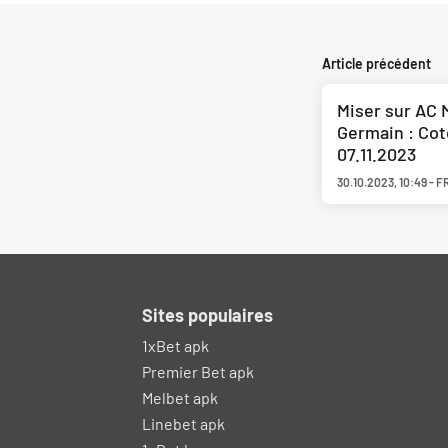
Article précédent
Miser sur AC M
Germain : Cot
07.11.2023
30.10.2023
,
10:49
-
F
Sites populaires
1xBet apk
Premier Bet apk
Melbet apk
Linebet apk