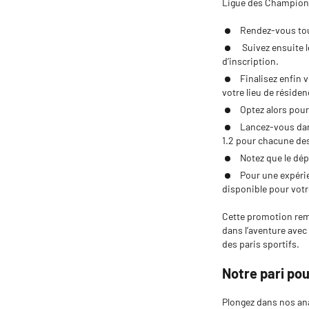
Ligue des Champions.
Rendez-vous tout
Suivez ensuite l
d’inscription.
Finalisez enfin 
votre lieu de réside
Optez alors pour 
Lancez-vous dan
1.2 pour chacune de
Notez que le dép
Pour une expérie
disponible pour vot
Cette promotion rem
dans l’aventure avec 
des paris sportifs.
Notre pari pou
Plongez dans nos ana