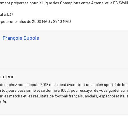
ement préparées pour la Ligue des Champions entre Arsenal et le FC Sévill
al à 1.37
s pour une mise de 2000 MAD : 2740 MAD
François Dubois
'auteur
cteur chez nous depuis 2018 mais c'est avant tout un ancien sportif de bo
a toujours passionné et se donne à 100% pour essayer de vous guider au m
r les matchs et les résultats de football français, anglais, espagnol et ital
tifs.