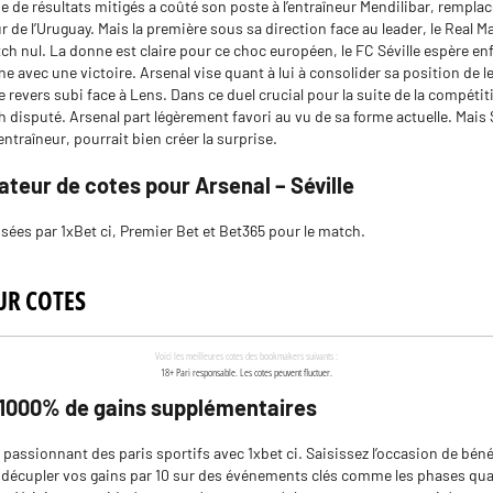
ie de résultats mitigés a coûté son poste à l’entraîneur Mendilibar, rempla
r de l’Uruguay. Mais la première sous sa direction face au leader, le Real Ma
ch nul. La donne est claire pour ce choc européen, le FC Séville espère enf
avec une victoire. Arsenal vise quant à lui à consolider sa position de l
e revers subi face à Lens. Dans ce duel crucial pour la suite de la compétit
 disputé. Arsenal part légèrement favori au vu de sa forme actuelle. Mais S
entraîneur, pourrait bien créer la surprise.
teur de cotes pour Arsenal – Séville
osées par 1xBet ci, Premier Bet et Bet365 pour le match.
 1000% de gains supplémentaires
 passionnant des paris sportifs avec 1xbet ci. Saisissez l’occasion de bén
t décupler vos gains par 10 sur des événements clés comme les phases qual