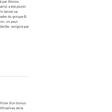
cé par Alonso,
drid, a été plutôt
in lancer sa
eader du groupe B,
ion, on peut
éville, revigoré par
éficier d’un bonus
ificatives de la