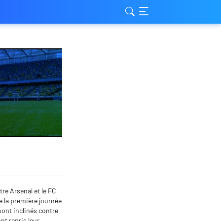
re Arsenal et le FC
e la première journée
 sont inclinés contre
nt repris leur