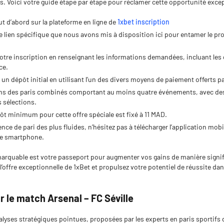
 Voici votre guide étape par étape pour réclamer cette opportunité excep
 d’abord sur la plateforme en ligne de
1xbet inscription
e lien spécifique que nous avons mis à disposition ici pour entamer le p
votre inscription en renseignant les informations demandées, incluant les 
nce.
un dépôt initial en utilisant l’un des divers moyens de paiement offerts par
s des paris combinés comportant au moins quatre événements, avec des
s sélections.
ôt minimum pour cette offre spéciale est fixé à 11 MAD.
nce de pari des plus fluides, n’hésitez pas à télécharger l’application mob
re smartphone.
arquable est votre passeport pour augmenter vos gains de manière signi
l’offre exceptionnelle de 1xBet et propulsez votre potentiel de réussite dan
r le match Arsenal – FC Séville
lyses stratégiques pointues, proposées par les experts en paris sportifs