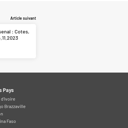
Article suivant
enal : Cotes,
.11.2023
s Pays
d’Ivoire
o Brazzaville
on
ina Faso