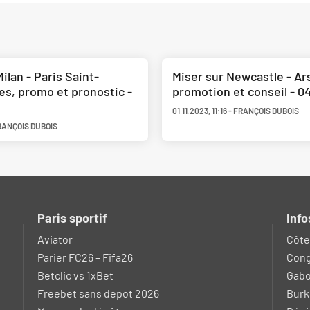
ilan - Paris Saint-
Miser sur Newcastle - Ars
es, promo et pronostic -
promotion et conseil - 04
01.11.2023
,
11:16
-
FRANÇOIS DUBOIS
RANÇOIS DUBOIS
Paris sportif
Info
Aviator
Côte 
Parier FC26 – Fifa26
Cong
Betclic vs 1xBet
Gab
Freebet sans depot 2026
Burk