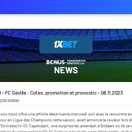
 – FC Séville : Cotes, promotion et pronostic – 08.11.2023
ÇOIS DUBOIS
ns nous offre une affiche électrisante mercredi soir avec la rencontre ent
retour en Ligue des Champions cette saison, avait annoncé la couleur lors d
l’Emirates (4-0). Cependant, une surprise les attendait à Bollaert où ils se
ture du score précoce (2-1). Ce faux-pas ne les a pas découragés, et ils o