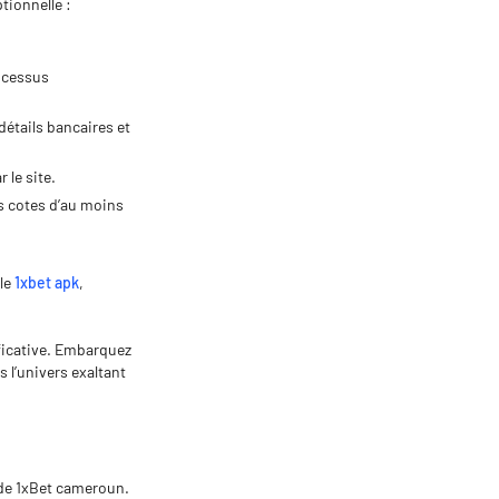
tionnelle :
rocessus
détails bancaires et
 le site.
 cotes d’au moins
ile
1xbet apk
,
ficative. Embarquez
s l’univers exaltant
 de 1xBet cameroun.