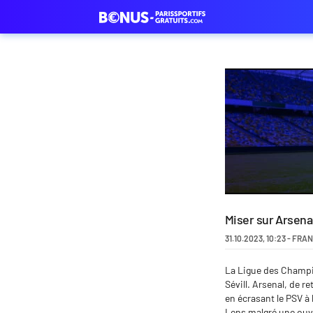
Miser sur Arsenal
31.10.2023
,
10:23
-
FRAN
La Ligue des Champio
Sévill. Arsenal, de 
en écrasant le PSV à 
Lens malgré une ouver