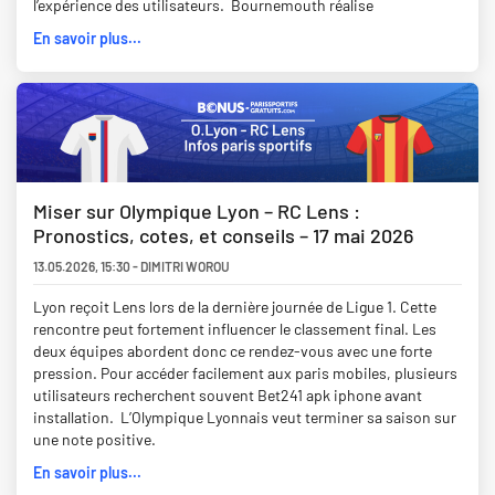
l’expérience des utilisateurs. Bournemouth réalise
En savoir plus...
Miser sur Olympique Lyon – RC Lens :
Pronostics, cotes, et conseils – 17 mai 2026
13.05.2026
,
15:30
-
DIMITRI WOROU
Lyon reçoit Lens lors de la dernière journée de Ligue 1. Cette
rencontre peut fortement influencer le classement final. Les
deux équipes abordent donc ce rendez-vous avec une forte
pression. Pour accéder facilement aux paris mobiles, plusieurs
utilisateurs recherchent souvent Bet241 apk iphone avant
installation. L’Olympique Lyonnais veut terminer sa saison sur
une note positive.
En savoir plus...