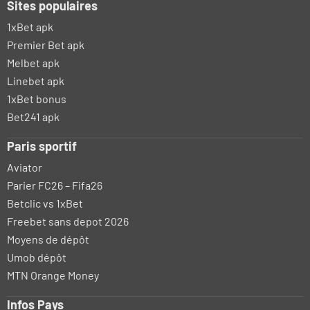
Sites populaires
1xBet apk
Premier Bet apk
Melbet apk
Linebet apk
1xBet bonus
Bet241 apk
Paris sportif
Aviator
Parier FC26 – Fifa26
Betclic vs 1xBet
Freebet sans depot 2026
Moyens de dépôt
Umob dépôt
MTN Orange Money
Infos Pays