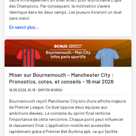
des Champions. Par conséquent, la motivation s’avère
identique dans les deux camps. Les joueurs livreront un duel
sans merci
En savoir plus...
Miser sur Bournemouth – Manchester City :
Pronostics, cotes, et conseils – 19 mai 2026
18.05.2026
,
10:16
-
DIMITRI WOROU
Bournemouth reçoit Manchester City lors d’une affiche majeure
de Premier League. Ce duel oppose deux équipes aux
ambitions élevées. Le contexte du sprint final renforce
l’importance de cette rencontre. Chaque point peut influencer
le classement final. L’application mobile est accessible
rapidement grâce à Premier Bet Burkina apk, ce qui facilite