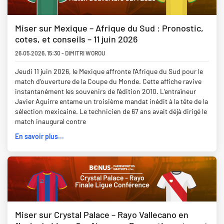
Miser sur Mexique – Afrique du Sud : Pronostic,
cotes, et conseils – 11 juin 2026
26.05.2026
,
15:30
-
DIMITRI WOROU
Jeudi 11 juin 2026, le Mexique affronte l’Afrique du Sud pour le
match d’ouverture de la Coupe du Monde. Cette affiche ravive
instantanément les souvenirs de l’édition 2010. L’entraîneur
Javier Aguirre entame un troisième mandat inédit à la tête de la
sélection mexicaine. Le technicien de 67 ans avait déjà dirigé le
match inaugural contre
En savoir plus...
Miser sur Crystal Palace – Rayo Vallecano en