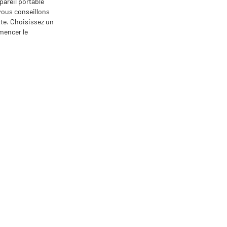
pareil portable
 vous conseillons
tte. Choisissez un
mmencer le