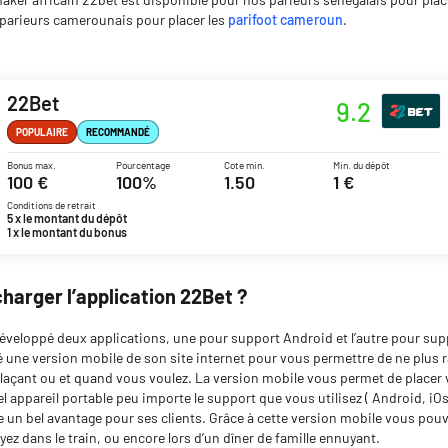
parieurs camerounais pour placer les
parifoot cameroun
.
22Bet
9.2
POPULAIRE
RECOMMANDÉ
Bonus max.
Pourcentage
Cote min.
Min. du dépôt
100 €
100%
1.50
1 €
Conditions de retrait
5 x le montant du dépôt
1 x le montant du bonus
harger l’application 22Bet ?
veloppé deux applications, une pour support Android et l’autre pour suppo
une version mobile de son site internet pour vous permettre de ne plus r
 plaçant ou et quand vous voulez. La version mobile vous permet de placer 
l appareil portable peu importe le support que vous utilisez ( Android, iO
 un bel avantage pour ses clients. Grâce à cette version mobile vous pouv
ez dans le train, ou encore lors d’un dîner de famille ennuyant.