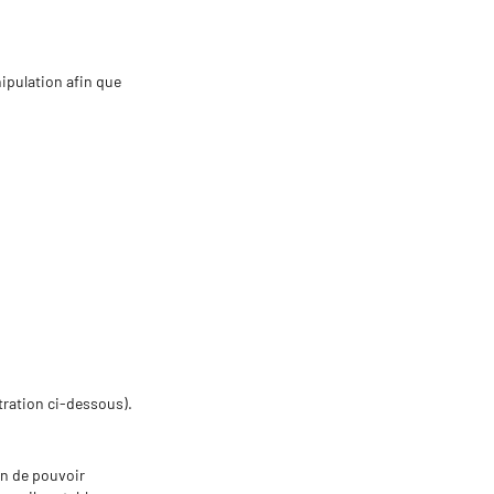
nipulation afin que
stration ci-dessous).
in de pouvoir