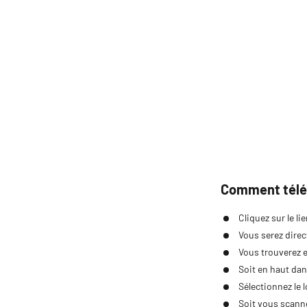
Comment téléch
Cliquez sur le li
Vous serez direc
Vous trouverez e
Soit en haut dans
Sélectionnez le 
Soit vous scann